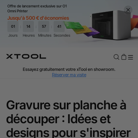
Offre de lancement exclusive sur O1
Omni Printer
Jusqu'à 500 € d'économies
TVA Offerte : Jusqu'à 20 % selon le pays.
J'en profite
Essayez gratuitement votre xTool en showroom.
Réserver ma visite
Livraison rapide et offerte dès 99 €.
J'en profite
Garantie de Prix de 60 Jours.
J'en profite
Garantie 24 Mois xTool.
J'en profite
Gravure sur planche à
Assistance personnalisée avec un expert.
J'en profite
découper : Idées et
TVA Offerte : Jusqu'à 20 % selon le pays.
J'en profite
designs pour s'inspirer