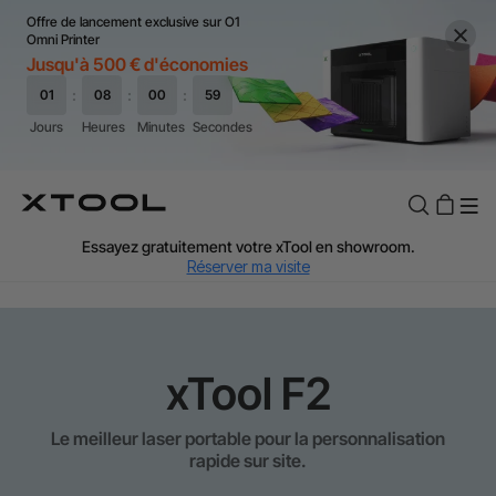
Offre de lancement exclusive sur O1
Omni Printer
Jusqu'à 500 € d'économies
TVA Offerte : Jusqu'à 20 % selon le pays.
J'en profite
Essayez gratuitement votre xTool en showroom.
Réserver ma visite
Livraison rapide et offerte dès 99 €.
J'en profite
Garantie de Prix de 60 Jours.
J'en profite
Garantie 24 Mois xTool.
J'en profite
xTool F2
Assistance personnalisée avec un expert.
J'en profite
TVA Offerte : Jusqu'à 20 % selon le pays.
J'en profite
Le meilleur laser portable pour la personnalisation
rapide sur site.