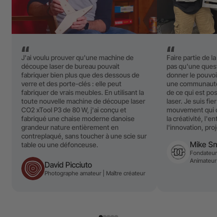
J'ai voulu prouver qu'une machine de
Faire partie de l
découpe laser de bureau pouvait
pas qu'une ques
fabriquer bien plus que des dessous de
donner le pouvoir
verre et des porte-clés : elle peut
une communauté 
fabriquer de vrais meubles. En utilisant la
de ce qui est pos
toute nouvelle machine de découpe laser
laser. Je suis fie
CO2 xTool P3 de 80 W, j'ai conçu et
mouvement qui c
fabriqué une chaise moderne danoise
la créativité, l'e
grandeur nature entièrement en
l'innovation, pro
contreplaqué, sans toucher à une scie sur
Mike S
table ou une défonceuse.
Fondateur
Animateur 
David Picciuto
Photographe amateur | Maître créateur