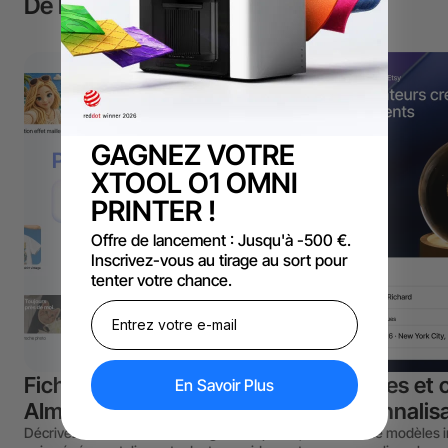
De l'idée à la création
GAGNEZ VOTRE
XTOOL O1 OMNI
PRINTER !
Offre de lancement : Jusqu'à -500 €.
Inscrivez-vous au tirage au sort pour
tenter votre chance.
Fichiers prêts à l'emploi avec
Modèles et o
En Savoir Plus
AImake
personnalis
Décrivez une idée ou téléchargez une photo,
Partez de modèles i