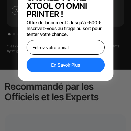
XTOOL O1 OMNI
Apprenez la Menuiserie
PRINTER !
Offre de lancement : Jusqu'à -500 €.
Inscrivez-vous au tirage au sort pour
tenter votre chance.
*Les données sont basées sur une enquête auprès de 500 répondants
ayant gagné de l'argent en utilisant les lasers xTool.
En Savoir Plus
Recommandé par les
Officiels et les Experts