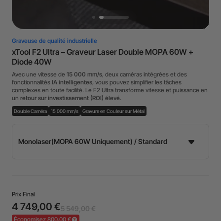
Graveuse de qualité industrielle
xTool F2 Ultra – Graveur Laser Double MOPA 60W +
Diode 40W
Avec une vitesse de
15 000 mm/s
, deux caméras intégrées et des
fonctionnalités
IA intelligentes
, vous pouvez simplifier les tâches
complexes en toute facilité. Le F2 Ultra transforme vitesse et puissance en
un
retour sur investissement (ROI) élevé
.
Double Caméra
15 000 mm/s
Gravure en Couleur sur Métal
Prix Final
4 749,00 €
5 549,00 €
Économisez 800,00 €