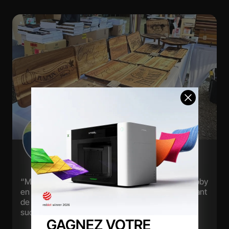
“Ma famille m'a persuadé de transformer mon hobby
en activité commerciale. J'ai réalisé des ventes allant
de
100 € à 2000 € par jour
. Cela a été un grand
succès..”
GAGNEZ VOTRE