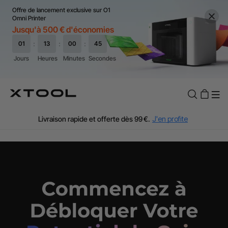
Offre de lancement exclusive sur O1
Omni Printer
Jusqu'à 500 € d'économies
TVA Offerte : Jusqu'à 20 % selon le pays.
J'en profite
Essayez gratuitement votre xTool en showroom.
Réserver ma visite
Livraison rapide et offerte dès 99 €.
J'en profite
Garantie de Prix de 60 Jours.
J'en profite
Garantie 24 Mois xTool.
J'en profite
Assistance personnalisée avec un expert.
J'en profite
TVA Offerte : Jusqu'à 20 % selon le pays.
J'en profite