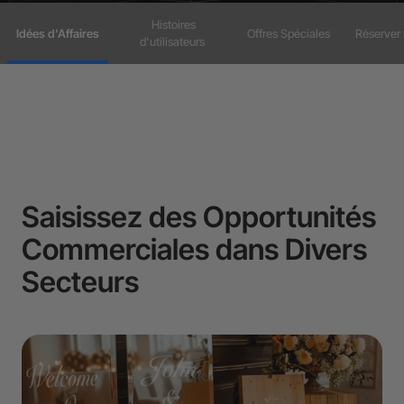
Histoires
Idées d'Affaires
Offres Spéciales
Réserver
d'utilisateurs
Saisissez des Opportunités
Commerciales dans Divers
Secteurs