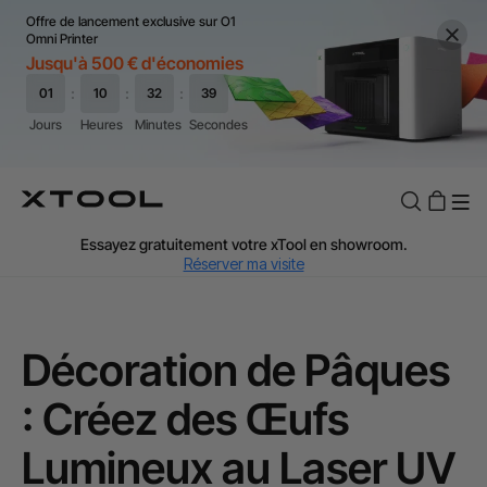
Offre de lancement exclusive sur O1
Omni Printer
Jusqu'à 500 € d'économies
TVA Offerte : Jusqu'à 20 % selon le pays.
J'en profite
Essayez gratuitement votre xTool en showroom.
Réserver ma visite
Livraison rapide et offerte dès 99 €.
J'en profite
Garantie de Prix de 60 Jours.
J'en profite
Décoration de Pâques
Garantie 24 Mois xTool.
J'en profite
: Créez des Œufs
Assistance personnalisée avec un expert.
J'en profite
Lumineux au Laser UV
TVA Offerte : Jusqu'à 20 % selon le pays.
J'en profite