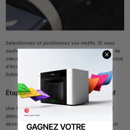
Sélectionnez et positionnez vos motifs. Si vous
souhaitez ajouter un prénom ou un court texte de
vœux, nous vous recommandons d'utiliser la police
d'écriture Inter, qui offre un rendu très élégant,
lisible et moderne une fois gravée au laser UV.
Étape 5 : Gravure du sommet de l'œuf
Une fois le tour complet terminé, repositionnez
délicatement l'œuf à la verticale pour cibler le
dessus. Centrez votre motif de couronnement et
GAGNEZ VOTRE