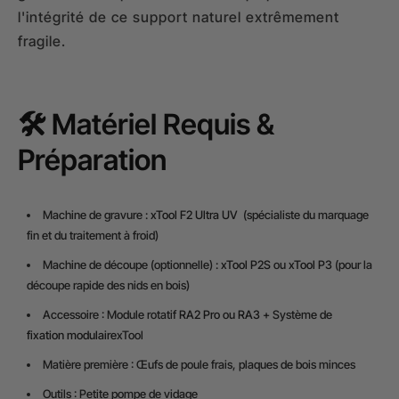
l'intégrité de ce support naturel extrêmement
fragile.
🛠️ Matériel Requis &
Préparation
Machine de gravure :
xTool F2 Ultra UV
(spécialiste du marquage
fin et du traitement à froid)
Machine de découpe (optionnelle) :
xTool P2S
ou
xTool P3
(pour la
découpe rapide des nids en bois)
Accessoire : Module rotatif
RA2 Pro
ou
RA3
+ Système de
fixation modulaire
xTool
Matière première : Œufs de poule frais, plaques de bois minces
Outils : Petite pompe de vidage