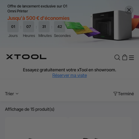
Offre de lancement exclusive sur O1
Omni Printer
Jusqu'à 500 € d'économies
TVA Offerte : Jusqu'à 20 % selon le pays.
J'en profite
Essayez gratuitement votre xTool en showroom.
Réserver ma visite
Livraison rapide et offerte dès 99 €.
J'en profite
Trier
Terminé
Garantie de Prix de 60 Jours.
J'en profite
Affichage de 15 produit(s)
Garantie 24 Mois xTool.
J'en profite
Assistance personnalisée avec un expert.
J'en profite
TVA Offerte : Jusqu'à 20 % selon le pays.
J'en profite