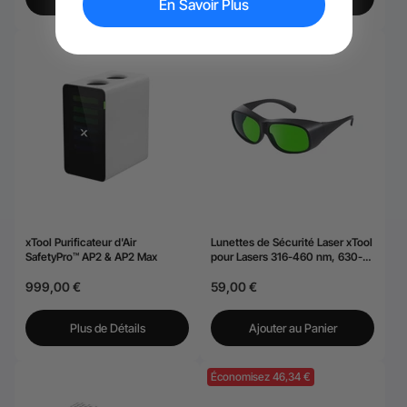
En Savoir Plus
xTool Purificateur d'Air
Lunettes de Sécurité Laser xTool
SafetyPro™ AP2 & AP2 Max
pour Lasers 316-460 nm, 630-
670 nm et 800-1080 nm
999,00 €
59,00 €
Plus de Détails
Ajouter au Panier
Économisez 46,34 €