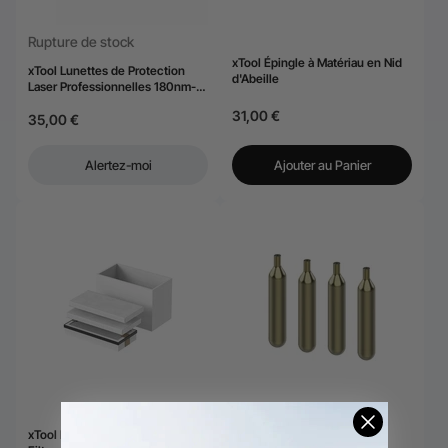
Rupture de stock
xTool Épingle à Matériau en Nid
xTool Lunettes de Protection
d'Abeille
Laser Professionnelles 180nm-
540nm
31,00 €
35,00 €
Alertez-moi
Ajouter au Panier
Rupture de stock
xTool Kit de Remplacement du
xTool Bouteille de Gaz CO₂