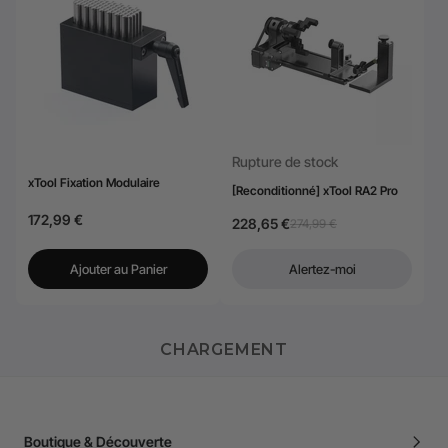
Rupture de stock
xTool Fixation Modulaire
[Reconditionné] xTool RA2 Pro
172,99 €
228,65 €
274,99 €
Ajouter au Panier
Alertez-moi
CHARGEMENT
Boutique & Découverte