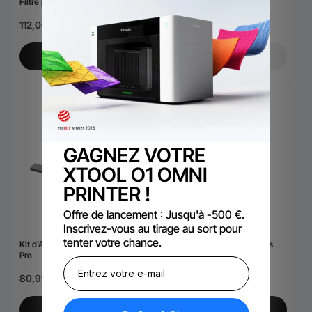
Filtre pour le Purificateur de
Fumée (1 Pack)
29,99 €
112,00 €
Ajouter au Panier
Alertez-moi
GAGNEZ VOTRE
XTOOL O1 OMNI
PRINTER !
Offre de lancement : Jusqu'à -500 €.
Inscrivez-vous au tirage au sort pour
tenter votre chance.
Kit d'Accessoires pour xTool RA2
xTool Ventilateur de Conduits
Pro
SafetyPro™ IF2 2.0
80,99 €
199,00 €
Ajouter au Panier
Ajouter au Panier