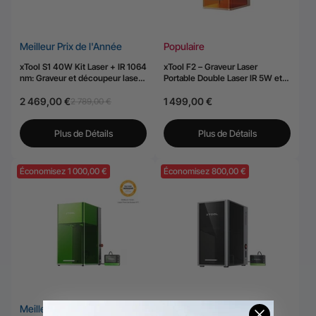
Meilleur Prix de l'Année
Populaire
xTool S1 40W Kit Laser + IR 1064
xTool F2 – Graveur Laser
nm: Graveur et découpeur laser
Portable Double Laser IR 5W et
à diode fermé
Diode 15W
2 469,00 €
1 499,00 €
2 789,00 €
Plus de Détails
Plus de Détails
Économisez 1 000,00 €
Économisez 800,00 €
Meilleur Prix de l'Année
Meilleur Prix de l'Année