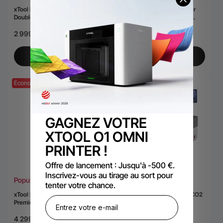
xTool F1 Ultra - Graveur Laser
xTool F2 Ultra – Graveur Laser
Double Fibre et Diode 20W
Double MOPA 60W + Diode
40W
2 999,00 €
4 749,00 €
3 999,00 €
5 549,00 €
Plus de Détails
Plus de Détails
Économisez 300,00 €
GAGNEZ VOTRE
XTOOL O1 OMNI
PRINTER !
Offre de lancement : Jusqu'à -500 €.
Inscrivez-vous au tirage au sort pour
Populaire
Populaire
tenter votre chance.
xTool F2 Ultra UV – Graveur Laser
xTool P3 – Découpeur laser CO2
Premium à Précision Extrême
80 W avec Automatisation
Intelligente
4 299,00 €
6 989,00 €
4 599,00 €