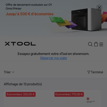
Offre de lancement exclusive sur O1
Omni Printer
Jusqu'à 500 € d'économies
TVA Offerte : Jusqu'à 20 % selon le pays.
J'en profite
Essayez gratuitement votre xTool en showroom.
Réserver ma visite
Livraison rapide et offerte dès 99 €.
J'en profite
Trier
Terminé
Garantie de Prix de 60 Jours.
J'en profite
Affichage de 13 produit(s)
Garantie 24 Mois xTool.
J'en profite
Assistance personnalisée avec un expert.
J'en profite
Économisez 320,00 €
Économisez 770,00 €
TVA Offerte : Jusqu'à 20 % selon le pays.
J'en profite