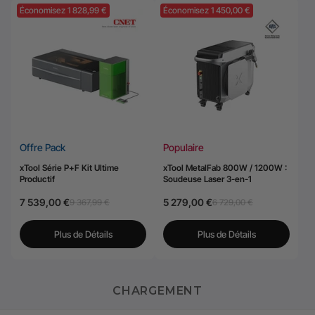
Économisez 1 828,99 €
Économisez 1 450,00 €
Offre Pack
Populaire
xTool Série P+F Kit Ultime
xTool MetalFab 800W / 1200W :
Productif
Soudeuse Laser 3-en-1
7 539,00 €
5 279,00 €
9 367,99 €
6 729,00 €
Plus de Détails
Plus de Détails
CHARGEMENT