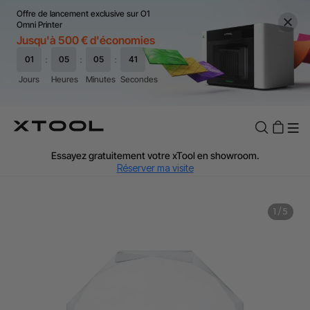
Offre de lancement exclusive sur O1
Omni Printer
Jusqu'à 500 € d'économies
TVA Offerte : Jusqu'à 20 % selon le pays.
J'en profite
Essayez gratuitement votre xTool en showroom.
Réserver ma visite
Livraison rapide et offerte dès 99 €.
J'en profite
1
/
5
Garantie de Prix de 60 Jours.
J'en profite
Garantie 24 Mois xTool.
J'en profite
Assistance personnalisée avec un expert.
J'en profite
TVA Offerte : Jusqu'à 20 % selon le pays.
J'en profite