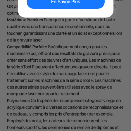
En Savoir Plus
QR pour obtenir rapidement les paramètres de traitement
optimaux.)
Fabriqué à partir d'acrylique de haute
Matériaux Premium
qualité avec une transparence exceptionnelle, doux au
toucher, garantissant une clarté et un éclat exceptionnels lors
de la gravure laser.
Spécifiquement conçu pour les
Compatibilité Parfaite
machines xTool, offrant des résultats de gravure précis pour
créer sans effort des œuvres d'art uniques. Les machines de
la série xTool P peuvent effectuer une gravure directe. Il peut
être utilisé avec le stylo de marquage laser noir pour le
traitement sur les machines de la série xTool F. Les machines
des autres séries peuvent être utilisées avec le spray de
marquage laser noir pour le traitement.
Ce trophée de récompense octogonal vierge en
Polyvalence
acrylique convient à diverses occasions de reconnaissance et
de cadeau, y compris les prix d'entreprise (par exemple,
Employé du mois), les cadeaux de remerciement, les
honneurs sportifs, les cérémonies de remise de diplômes et