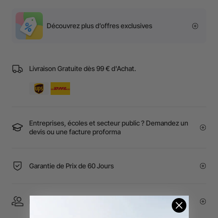
Découvrez plus d’offres exclusives
Livraison Gratuite dès 99 € d'Achat.
Entreprises, écoles et secteur public ? Demandez un
devis ou une facture proforma
Garantie de Prix de 60 Jours
Essayer en Showroom | Service Expert 1 à 1