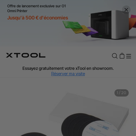
Offre de lancement exclusive sur O1
Omni Printer
Jusqu'à 500 € d'économies
TVA Offerte : Jusqu'à 20 % selon le pays.
J'en profite
Essayez gratuitement votre xTool en showroom.
Réserver ma visite
Livraison rapide et offerte dès 99 €.
J'en profite
1
/
20
Garantie de Prix de 60 Jours.
J'en profite
Garantie 24 Mois xTool.
J'en profite
Assistance personnalisée avec un expert.
J'en profite
TVA Offerte : Jusqu'à 20 % selon le pays.
J'en profite