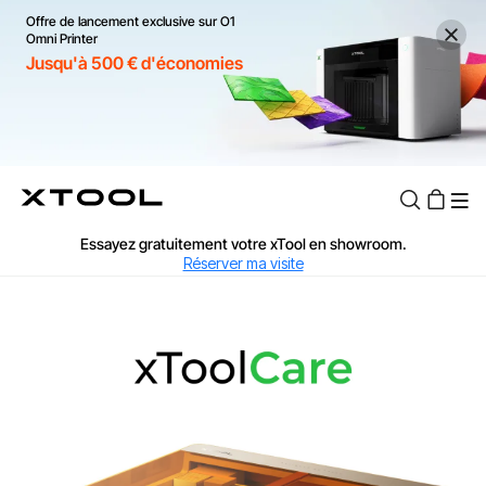
Offre de lancement exclusive sur O1
Omni Printer
Jusqu'à 500 € d'économies
TVA Offerte : Jusqu'à 20 % selon le pays.
J'en profite
Essayez gratuitement votre xTool en showroom.
Réserver ma visite
Livraison rapide et offerte dès 99 €.
J'en profite
Garantie de Prix de 60 Jours.
J'en profite
Garantie 24 Mois xTool.
J'en profite
Assistance personnalisée avec un expert.
J'en profite
TVA Offerte : Jusqu'à 20 % selon le pays.
J'en profite