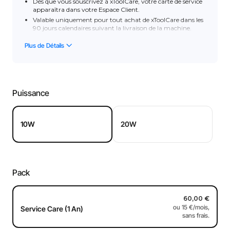
Dès que vous souscrivez à xToolCare, votre carte de service
apparaîtra dans votre Espace Client.
Valable uniquement pour tout achat de xToolCare dans les
90 jours calendaires suivant la livraison de la machine.
Nous vous garantissons une réponse sous 12h pour toute
question logicielle ou matérielle.
Profitez d’un service personnalisé 1-à-1 par nos experts
pour une expérience sereine.
Puissance
10W
20W
Pack
60,00 €
Service Care (1 An)