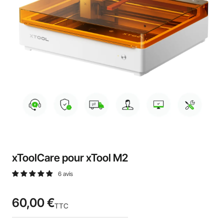
xToolCare pour xTool M2
6 avis
60,00 €
TTC