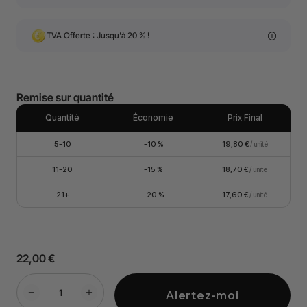
TVA Offerte : Jusqu'à 20 % !
Remise sur quantité
Quantité
Économie
Prix Final
5-10
-10 %
19,80 €
/ unité
11-20
-15 %
18,70 €
/ unité
21+
-20 %
17,60 €
/ unité
22,00 €
Alertez-moi