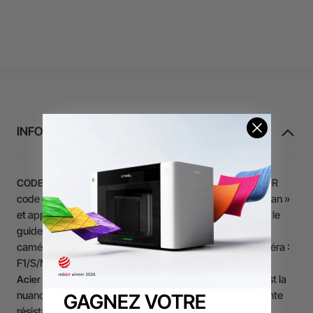
INFORMATIONS SUR LE PRODUIT
Simplifiez vos réglages. Placez le QR
CODE QR MATÉRIAU
code dans la machine, cliquez sur « Rafraîchir l'arrière-plan »
et appliquez les paramètres optimaux. [Cliquez ici] pour le
guide des séries
/
. (*Note : Balayage automatique via
P
F
caméra ; scan manuel requis pour les modèles sans caméra :
F1/S/M1U/D.)
L'acier inoxydable 18/8 est la
Acier inoxydable 18/8 premium
nuance chrome-nickel la plus utilisée. Il offre une excellente
GAGNEZ VOTRE
résistance à la corrosion et à la chaleur, ainsi que des