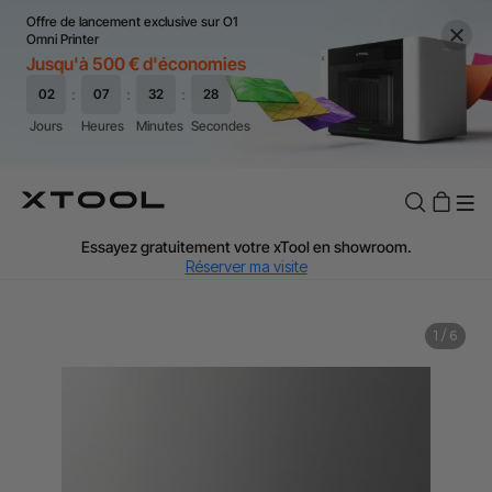
Offre de lancement exclusive sur O1
Omni Printer
Jusqu'à 500 € d'économies
TVA Offerte : Jusqu'à 20 % selon le pays.
J'en profite
Essayez gratuitement votre xTool en showroom.
Réserver ma visite
Livraison rapide et offerte dès 99 €.
J'en profite
1
/
6
Garantie de Prix de 60 Jours.
J'en profite
Garantie 24 Mois xTool.
J'en profite
Assistance personnalisée avec un expert.
J'en profite
TVA Offerte : Jusqu'à 20 % selon le pays.
J'en profite