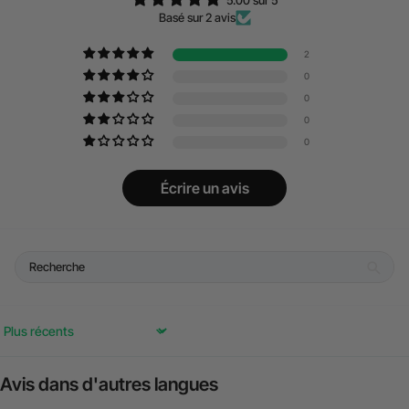
5.00 sur 5
Basé sur 2 avis
2
0
0
0
0
Écrire un avis
Sort by
Avis dans d'autres langues