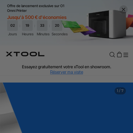
Offre de lancement exclusive sur O1
Omni Printer
Jusqu'à 500 € d'économies
TVA Offerte : Jusqu'à 20 % selon le pays.
J'en profite
Essayez gratuitement votre xTool en showroom.
Réserver ma visite
Livraison rapide et offerte dès 99 €.
J'en profite
1
/
7
Garantie de Prix de 60 Jours.
J'en profite
Garantie 24 Mois xTool.
J'en profite
Assistance personnalisée avec un expert.
J'en profite
TVA Offerte : Jusqu'à 20 % selon le pays.
J'en profite