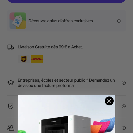
Découvrez plus d’offres exclusives
Livraison Gratuite dès 99 € d'Achat.
Entreprises, écoles et secteur public ? Demandez un
devis ou une facture proforma
Garantie de Prix de 60 Jours
Essayer en Showroom | Service Expert 1 à 1