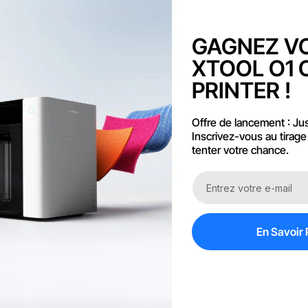
une facture pro
GAGNEZ V
Garantie de Prix
XTOOL O1 
PRINTER !
Essayer en Showr
Offre de lancement : Ju
Inscrivez-vous au tirage
tenter votre chance.
En Savoir 