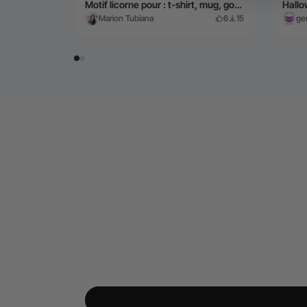
Motif licorne pour : t-shirt, mug, gourde et planche à découper... texte anglais et français
Hall
Marion Tubiana
6
15
ger