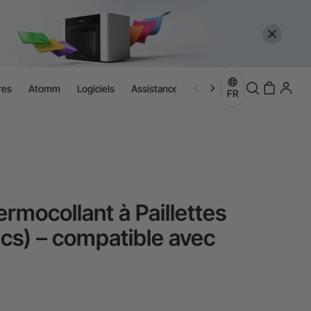
res
Atomm
Logiciels
Assistance locale
Découvrir
FR
ermocollant à Paillettes
cs) – compatible avec