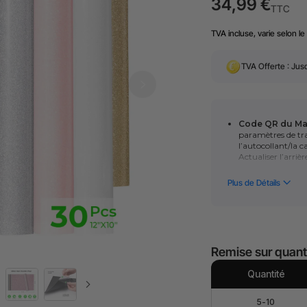
34,99 €
TTC
TVA incluse, varie selon le
TVA Offerte : Jus
Code QR du Ma
paramètres de tra
l’autocollant/la 
Actualiser l’arri
paramètres optima
la reconnaissanc
séries F
.
(Veuillez noter q
caméra. Les mach
code manuellemen
Remise sur quant
Sans PVC et co
thermique est une
dégager des fumées
Quantité
une utilisation pl
vinyle est parfai
5-10
créative plus sai