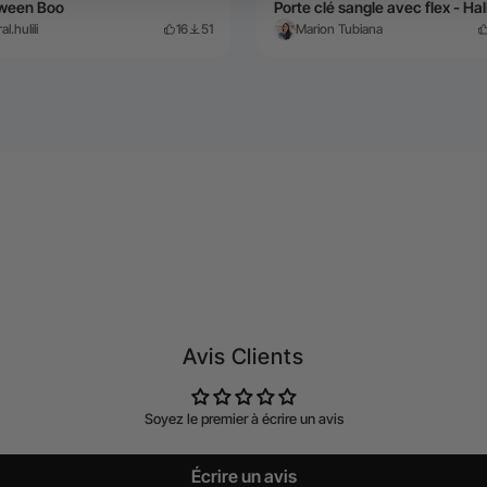
oween Boo
al.hulili
16
51
Marion Tubiana
Avis Clients
Soyez le premier à écrire un avis
Écrire un avis