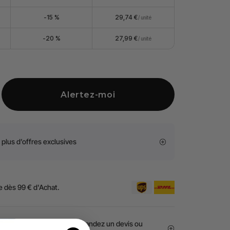
 thermocollant à paillettes PET en 15 couleurs assorties.
-15 %
29,74 €
/ unité
es : Le vinyle thermocollant à paillettes PET peut être
au par le xTool M1.
ses : Multi-usages, idéal pour personnaliser vos t-shirts,
-20 %
27,99 €
/ unité
ements de sport, coussins, tabliers, décorations de
ements et décorations de Noël, et plus encore, pour
designs uniques et créatifs.
Alertez-moi
plus d’offres exclusives
e dès 99 € d'Achat.
les et secteur public ? Demandez un devis ou