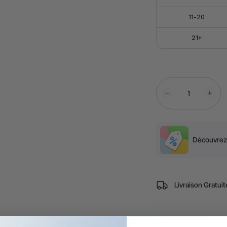
Couleurs : Vinyle
11-20
Modèles compatibl
découpé au coute
Applications diver
21+
sacs en tissu, vêt
Thanksgiving, orn
créer vos propres 
Découvrez 
Livraison Gratuit
Entreprises, éco