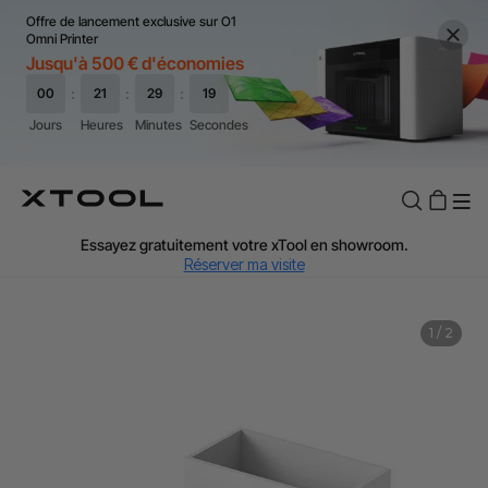
Offre de lancement exclusive sur O1
Omni Printer
Jusqu'à 500 € d'économies
TVA Offerte : Jusqu'à 20 % selon le pays.
J'en profite
Essayez gratuitement votre xTool en showroom.
Réserver ma visite
Livraison rapide et offerte dès 99 €.
J'en profite
1
/
2
Garantie de Prix de 60 Jours.
J'en profite
Garantie 24 Mois xTool.
J'en profite
Assistance personnalisée avec un expert.
J'en profite
TVA Offerte : Jusqu'à 20 % selon le pays.
J'en profite