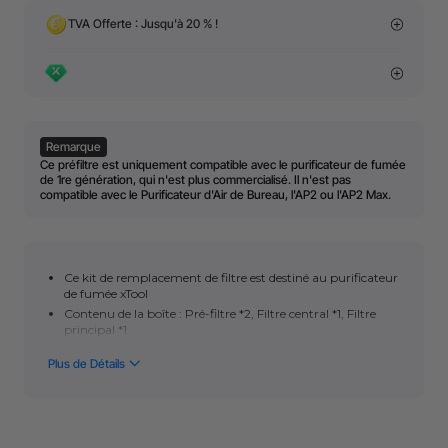
TVA Offerte : Jusqu'à 20 % !
Remarque
Ce préfiltre est uniquement compatible avec le purificateur de fumée
de 1re génération, qui n'est plus commercialisé. Il n'est pas
compatible avec le Purificateur d'Air de Bureau, l'AP2 ou l'AP2 Max.
Ce kit de remplacement de filtre est destiné au purificateur
de fumée xTool
Contenu de la boîte : Pré-filtre *2, Filtre central *1, Filtre
principal *1
Pré-filtre : Capture la fumée visible et la poussière. Notre
pré-filtre est beaucoup plus épais et a une durée de vie 2,5
fois plus longue que les autres sur le marché.
Filtre central : Absorbe et filtre efficacement les particules
nocives jusqu'à 0,3 µm avec un taux de purification de
99,97 %.