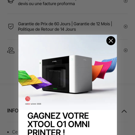
devis ou une facture proforma
Garantie de Prix de 60 Jours | Garantie de 12 Mois |
Politique de Retour de 14 Jours
Essayer en Showroom | Service Expert 1 à 1
INFORMATIONS SUR LE PRODUIT
GAGNEZ VOTRE
XTOOL O1 OMNI
PRINTER !
Ce kit de remplacement de filtre est destiné au