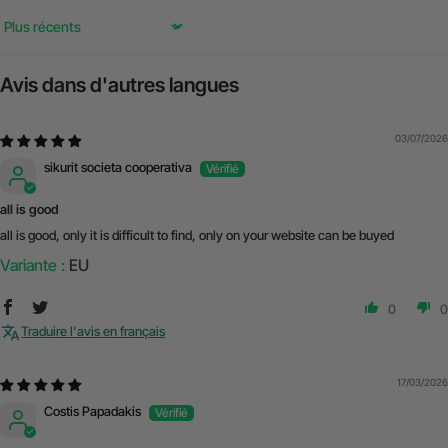
Sort by
Avis dans d'autres langues
03/07/2026
sikurit societa cooperativa
all is good
all is good, only it is difficult to find, only on your website can be buyed
EU
0
0
Traduire l'avis en français
17/03/2026
Costis Papadakis