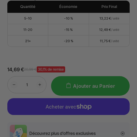
Quantité
Économie
Prix Final
5-10
-10 %
13,22 €
/ unité
11-20
-15 %
12,49 €
/ unité
21+
-20 %
11,75 €
/ unité
14,69 €
20,99 €
30,1% de remise
Ajouter au Panier
Découvrez plus d’offres exclusives