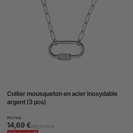
Collier mousqueton en acier inoxydable
argent (3 pcs)
Prix Final
14,69 €
20,99 €
TTC
30,1% de remise