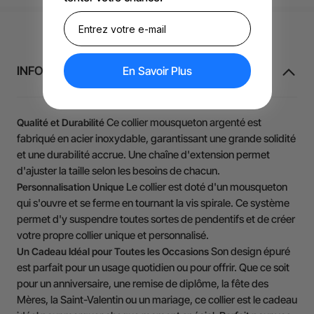
INFORMATIONS SUR LE PRODUIT
En Savoir Plus
Ce collier mousqueton argenté est
Qualité et Durabilité
fabriqué en acier inoxydable, garantissant une grande solidité
et une durabilité accrue. Une chaîne d'extension permet
d'ajuster la taille selon les besoins de chacun.
Le collier est doté d'un mousqueton
Personnalisation Unique
qui s'ouvre et se ferme en tournant la vis spirale. Ce système
permet d'y suspendre toutes sortes de pendentifs et de créer
votre propre collier unique et personnalisé.
Son design épuré
Un Cadeau Idéal pour Toutes les Occasions
est parfait pour un usage quotidien ou pour offrir. Que ce soit
pour un anniversaire, une remise de diplôme, la fête des
Mères, la Saint-Valentin ou un mariage, ce collier est le cadeau