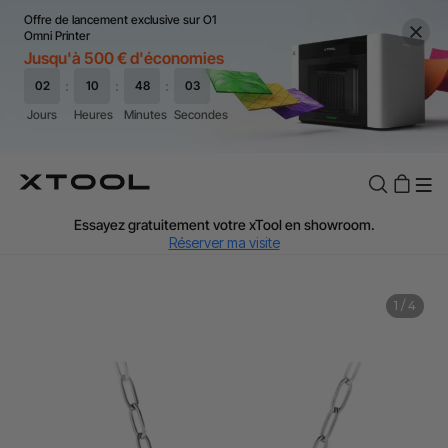
Offre de lancement exclusive sur O1
Omni Printer
Jusqu'à 500 € d'économies
TVA Offerte : Jusqu'à 20 % selon le pays.
J'en profite
Essayez gratuitement votre xTool en showroom.
Réserver ma visite
Livraison rapide et offerte dès 99 €.
J'en profite
1
/
4
Garantie de Prix de 60 Jours.
J'en profite
Garantie 24 Mois xTool.
J'en profite
Assistance personnalisée avec un expert.
J'en profite
TVA Offerte : Jusqu'à 20 % selon le pays.
J'en profite