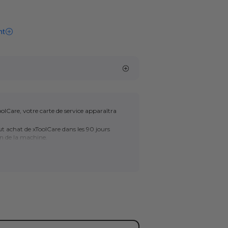
olCare, votre carte de service apparaîtra
 achat de xToolCare dans les 90 jours
on de la machine.
réponse sous 12h pour toute question
alisé 1-à-1 par nos experts pour une