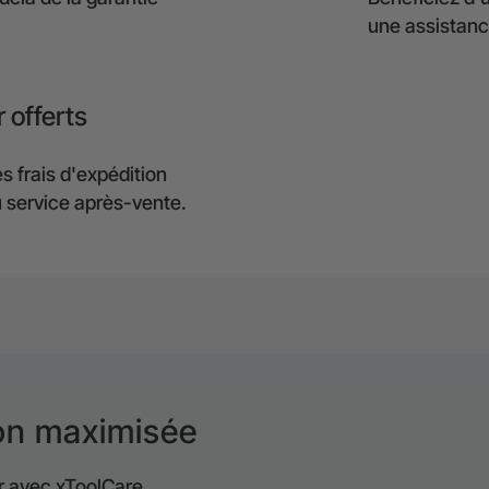
une assistance
r offerts
s frais d'expédition
u service après-vente.
ion maximisée
r avec xToolCare