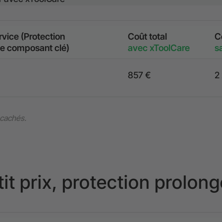
rvice (Protection
Coût total
C
le composant clé)
avec xToolCare
s
857 €
2
 cachés.
tit prix, protection prolong