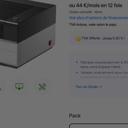
TVA incluse, varie selon le pays.
TVA Offerte : Jusqu'à 20 % !
Dès que vous souscrivez à xTo
dans votre Espace Client.
Valable uniquement pour tout
calendaires suivant la livrais
Nous vous garantissons une 
logicielle ou matérielle.
Profitez d’un service personn
expérience sereine.
Pack