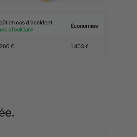
oût en cas d’accident
Économies
ans xToolCare
 260 €
1 403 €
ée.