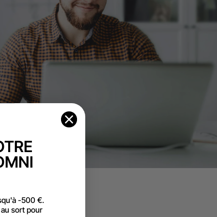
OTRE
OMNI
squ'à -500 €.
 au sort pour