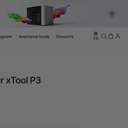
giciels
Assistance locale
Découvrir
FR
r xTool P3