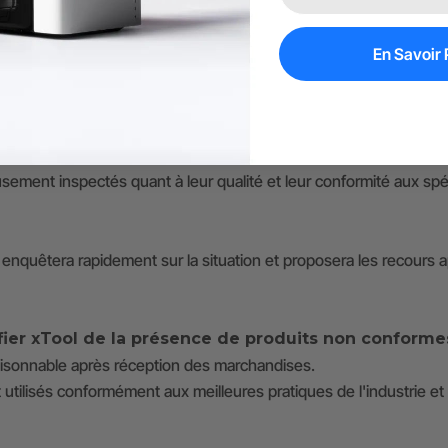
En Savoir 
ient d'inspecter rapidement les produits afin de déceler tout d
sement inspectés quant à leur qualité et leur conformité aux spéc
enquêtera rapidement sur la situation et proposera les recours a
ifier xTool de la présence de produits non conformes
 raisonnable après réception des marchandises.
 utilisés conformément aux meilleures pratiques de l'industrie et 