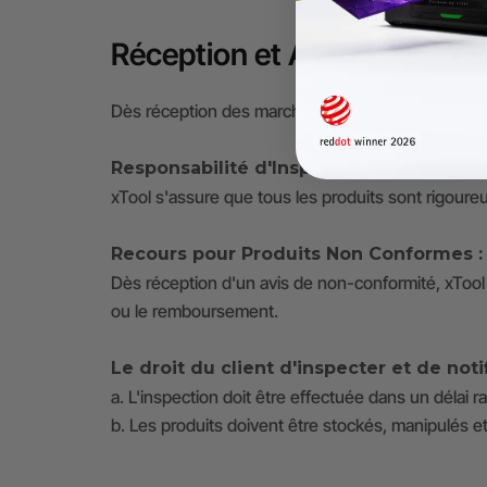
Réception et Acceptation
Dès réception des marchandises, il incombe au cl
Responsabilité d'Inspection :
xTool s'assure que tous les produits sont rigoureu
Recours pour Produits Non Conformes :
Dès réception d'un avis de non-conformité, xTool 
ou le remboursement.
Le droit du client d'inspecter et de not
a. L'inspection doit être effectuée dans un délai
b. Les produits doivent être stockés, manipulés et