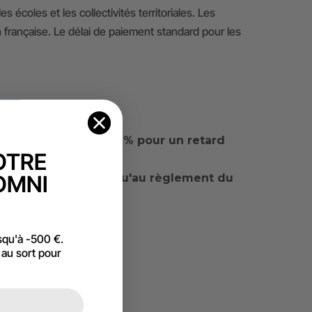
écoles et les collectivités territoriales. Les
française. Le délai de paiement standard pour les
nalités de retard : 5 % pour un retard
OTRE
OMNI
service ultérieur jusqu'au règlement du
t être engagées.
squ'à -500 €.
 au sort pour