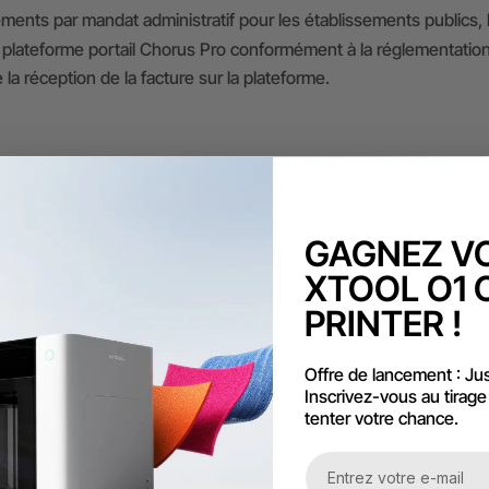
nts par mandat administratif pour les établissements publics, les 
plateforme portail Chorus Pro conformément à la réglementation 
la réception de la facture sur la plateforme.
ais impartis sera considéré comme en retard.
s comptes en souffrance peuvent faire l'objet de pé
GAGNEZ V
0 à 20 jours, et 15 % pour un retard de 20 à 30 jours.
XTOOL O1 
se réserve le droit de suspendre toute livraison ou 
excède 30 jours, des poursuites judiciaires pourron
PRINTER !
Offre de lancement : Ju
Inscrivez-vous au tirage
tenter votre chance.
r plus de détails.