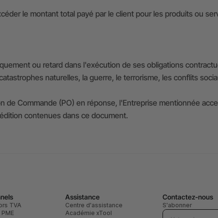
céder le montant total payé par le client pour les produits ou ser
uement ou retard dans l'exécution de ses obligations contractu
es catastrophes naturelles, la guerre, le terrorisme, les conflits 
 de Commande (PO) en réponse, l'Entreprise mentionnée accepte t
pédition contenues dans ce document.
nnels
Assistance
Contactez-nous
ors TVA
Centre d'assistance
S'abonner
e PME
Académie xTool