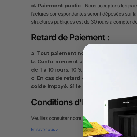
Nous acceptons les paieme
d. Paiement public :
factures correspondantes seront déposées sur la 
structures publiques est de 30 jours à compter de 
Retard de Paiement :
a. Tout paiement non reçu dans les dél
b. Conformément aux lois en vigueur, le
de 1 à 10 jours, 10 % pour un retard de 1
c. En cas de retard de paiement, xTool 
solde impayé. Si le retard de paiement 
Conditions d'Expédition
Veuillez consulter notre Politique d'Expédition pou
En savoir plus >