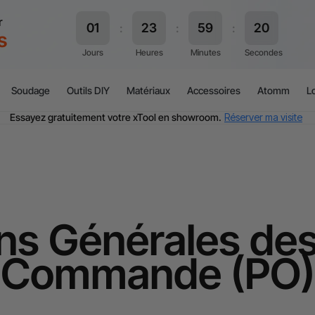
r
s
Soudage
Outils DIY
Matériaux
Accessoires
Atomm
Lo
TVA Offerte : Jusqu'à 20 % selon le pays.
J'en profite
Essayez gratuitement votre xTool en showroom.
Réserver ma visite
Livraison rapide et offerte dès 99 €.
J'en profite
Garantie de Prix de 60 Jours.
J'en profite
Garantie 24 Mois xTool.
J'en profite
Assistance personnalisée avec un expert.
J'en profite
TVA Offerte : Jusqu'à 20 % selon le pays.
J'en profite
ns Générales de
Commande (PO)