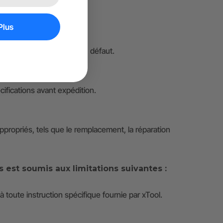
Plus
ommage, non-conformité ou défaut.
ifications avant expédition.
ppropriés, tels que le remplacement, la réparation
 est soumis aux limitations suivantes :
à toute instruction spécifique fournie par xTool.