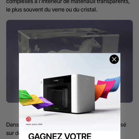
complexes à l’intérieur de matériaux transparents,
le plus souvent du verre ou du cristal.
Horse Bubblegram ©RFHLaser
Dans ce processus, le faisceau laser est focalisé
sur des points spécifiques du matériau. À ces
GAGNEZ VOTRE