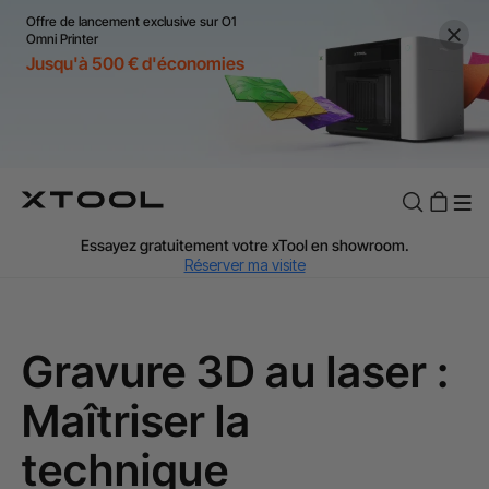
Offre de lancement exclusive sur O1
Omni Printer
Jusqu'à 500 € d'économies
TVA Offerte : Jusqu'à 20 % selon le pays.
J'en profite
Essayez gratuitement votre xTool en showroom.
Réserver ma visite
Livraison rapide et offerte dès 99 €.
J'en profite
Garantie de Prix de 60 Jours.
J'en profite
Garantie 24 Mois xTool.
J'en profite
Gravure 3D au laser :
Assistance personnalisée avec un expert.
J'en profite
Maîtriser la
TVA Offerte : Jusqu'à 20 % selon le pays.
J'en profite